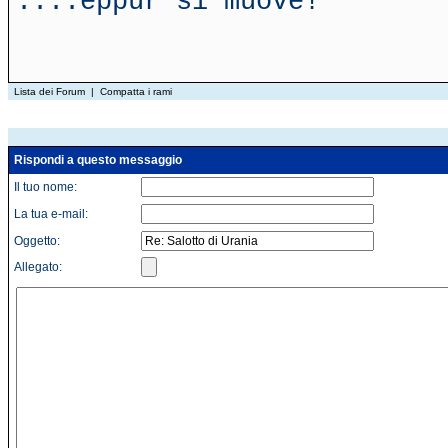
....eppur si muove!
Lista dei Forum
|
Compatta i rami
Rispondi a questo messaggio
Il tuo nome:
La tua e-mail:
Oggetto:
Allegato: