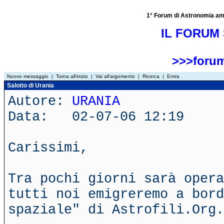
1° Forum di Astronomia amator
IL FORUM 
>>>forum
Nuovo messaggio
|
Torna all'inizio
|
Vai all'argomento
|
Ricerca
|
Entra
Salotto di Urania
Autore:
URANIA
Data: 02-07-06 12:19
Carissimi,
Tra pochi giorni sarà opera
tutti noi emigreremo a bor
spaziale" di Astrofili.Org.